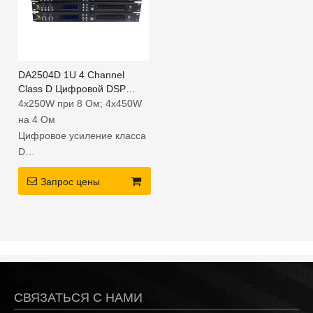
DA2504D 1U 4 Channel
Class D Цифровой DSP
Power усилитель для
4x250W при 8 Ом; 4x450W
домашнего кинотеатра
на 4 Ом
Цифровое усиление класса
D
Высокая эффективность и
Запрос цены
компактная и легкая
Охлаждение вентиляторов
и защита от вывода
СВЯЗАТЬСЯ С НАМИ