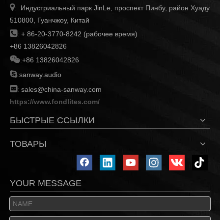

Индустриальный парк JinLe, проспект Пинбу, район Хуаду
:
510800, Гуанчжоу, Китай

:
+ 86-20-3770-8242 (рабочее время)
+86 13826042826

:
+86 13826042826

:
sanway.audio

:
sales@china-sanway.com
https://www.fondlites.com/
БЫСТРЫЕ ССЫЛКИ
ТОВАРЫ
YOUR MESSAGE