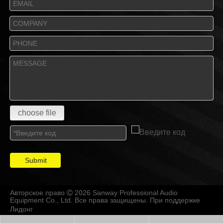
choose file
Submit
Авторское право
2026 Sanway Professional Audio

Equipment Co., Ltd. Все права защищены. При поддержке
Лидонг