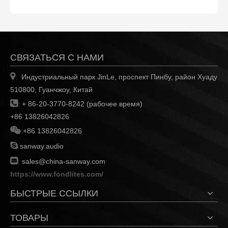
СВЯЗАТЬСЯ С НАМИ

Индустриальный парк JinLe, проспект Пинбу, район Хуаду
:
510800, Гуанчжоу, Китай

:
+ 86-20-3770-8242 (рабочее время)
+86 13826042826

:
+86 13826042826

:
sanway.audio

:
sales@china-sanway.com
https://www.fondlites.com/
БЫСТРЫЕ ССЫЛКИ
ТОВАРЫ