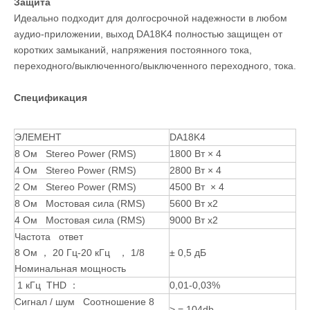
Защита
Идеально подходит для долгосрочной надежности в любом
аудио-приложении, выход DA18K4 полностью защищен от
коротких замыканий, напряжения постоянного тока,
переходного/выключенного/выключенного переходного, тока.
Спецификация
ЭЛЕМЕНТ
DA18K4
8 Ом Stereo Power (RMS)
1800 Вт × 4
4 Ом Stereo Power (RMS)
2800 Вт × 4
2 Ом Stereo Power (RMS)
4500 Вт × 4
8 Ом Мостовая сила (RMS)
5600 Вт x2
4 Ом Мостовая сила (RMS)
9000 Вт x2
Частота ответ
8 Ом ， 20 Гц-20 кГц ， 1/8
± 0,5 дБ
Номинальная мощность
1 кГц THD ：
0,01-0,03%
Сигнал / шум Соотношение 8
> = 104db