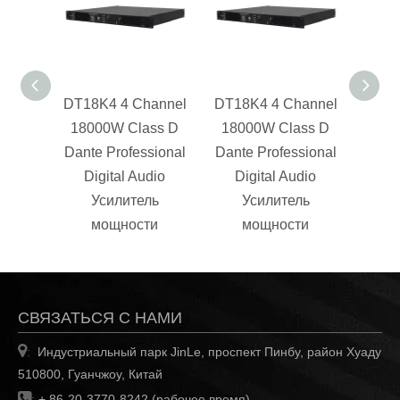
DT18K4 4 Channel
DT18K4 4 Channel
DA24
18000W Class D
18000W Class D
кана
Dante Professional
Dante Professional
PA 
Digital Audio
Digital Audio
S
Усилитель
Усилитель
мощности
мощности
СВЯЗАТЬСЯ С НАМИ

Индустриальный парк JinLe, проспект Пинбу, район Хуаду
:
510800, Гуанчжоу, Китай

:
+ 86-20-3770-8242 (рабочее время)