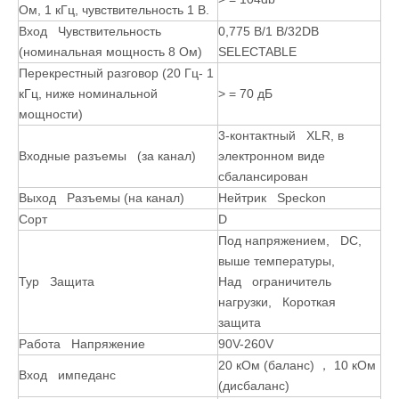
Ом, 1 кГц, чувствительность 1 В.
Вход Чувствительность
0,775 В/1 В/32DB
(номинальная мощность 8 Ом)
SELECTABLE
Перекрестный разговор (20 Гц- 1
кГц, ниже номинальной
> = 70 дБ
мощности)
3-контактный XLR, в
Входные разъемы (за канал)
электронном виде
сбалансирован
Выход Разъемы (на канал)
Нейтрик Speckon
Сорт
D
Под напряжением, DC,
выше температуры,
Тур Защита
Над ограничитель
нагрузки, Короткая
защита
Работа Напряжение
90V-260V
20 кОм (баланс) ， 10 кОм
Вход импеданс
(дисбаланс)