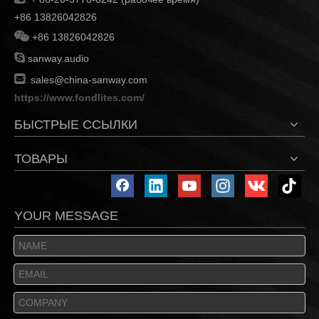
+86 13826042826

:
+86 13826042826

:
sanway.audio

:
sales@china-sanway.com
https://www.fondlites.com/
БЫСТРЫЕ ССЫЛКИ
ТОВАРЫ
YOUR MESSAGE