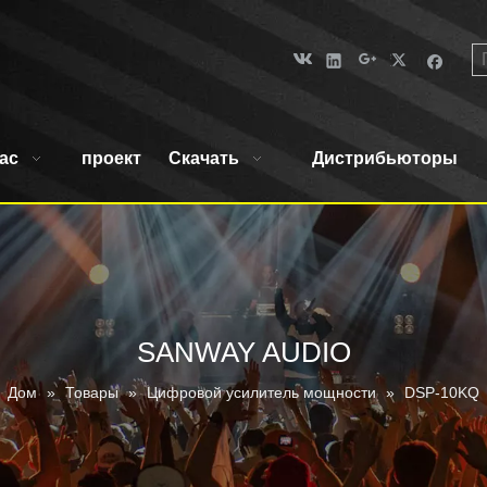
ас
проект
Скачать
Дистрибьюторы
SANWAY AUDIO
Дом
»
Товары
»
Цифровой усилитель мощности
»
DSP-10KQ