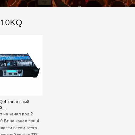
-10KQ
Q 4-канальный
й
иональный
Вт на канал при 2
ль мощности DSP
0 Вт на канал при 4
шасси весом всего
Выходной каскад TD