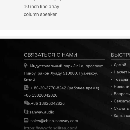
10 inch line array
column speaker
СВЯЗАТЬСЯ С НАМИ
БЫСТР
Домой

Индустриальный парк JinLe, проспект
:
Насчет 
Пинбу, район Хуаду 510800, Гуанчжоу,
Товары
Китай
Новости

:
+ 86-20-3770-8242 (рабочее время)
Вопросы
+86 13826042826
Связать

:
+86 13826042826
Скачать

:
sanway.audio
Карта с

:
sales@china-sanway.com
https://www.fondlites.com/