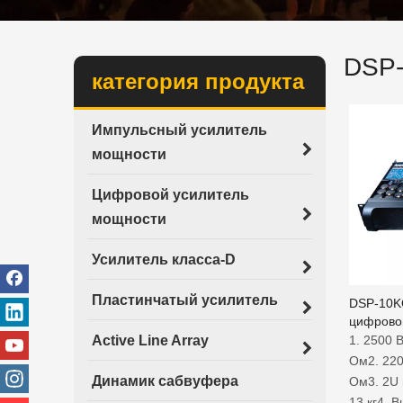
DSP
категория продукта
Импульсный усилитель
мощности
Цифровой усилитель
мощности
Усилитель класса-D
Пластинчатый усилитель
DSP-10K
цифрово
професс
Active Line Array
1. 2500 
усилите
Ом2. 220
Динамик сабвуфера
Ом3. 2U 
13 кг4. 