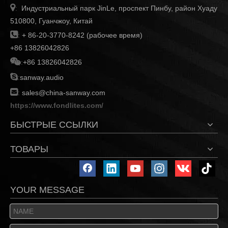

Индустриальный парк JinLe, проспект Пинбу, район Хуаду
:
510800, Гуанчжоу, Китай

:
+ 86-20-3770-8242 (рабочее время)
+86 13826042826

:
+86 13826042826

:
sanway.audio

:
sales@china-sanway.com
https://www.fondlites.com/
БЫСТРЫЕ ССЫЛКИ
ТОВАРЫ
YOUR MESSAGE