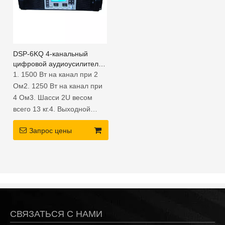
DSP-6KQ 4-канальный
цифровой аудиоусилитель
DSP для системы
1. 1500 Вт на канал при 2
управления динамиками
Ом2. 1250 Вт на канал при
4 Ом3. Шасси 2U весом
всего 13 кг.4. Выходной
каскад класса TD с
Запрос цены
функцией DSP.
СВЯЗАТЬСЯ С НАМИ