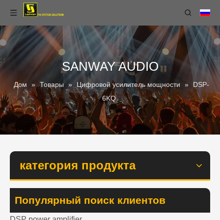
SANWAY AUDIO
Дом
»
Товары
»
Цифровой усилитель мощности
»
DSP-
6KQ
категория продукта
Популярный поиск клиентов
DSP power amplifier