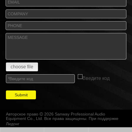
choose file
Submit
Авторское право
2026 Sanway Professional Audio

Equipment Co., Ltd. Все права защищены. При поддержке
Лидонг