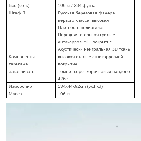
Вес (сеть)
106 кг / 234 фунта
Шкаф 
Русская березовая фанера
первого класса, высокая
Плотность полиэтилен
Передняя стальная гриль с
антикоррозией покрытие
Акустически нейтральная 3D ткань
Компоненты
высокая сталь с антикоррозией
такелажа
покрытие
Заканчивать
Темно -серо -коричневый пандоне
426c
Измерение
134x44x52cm (wxhxd)
Масса
106 кг