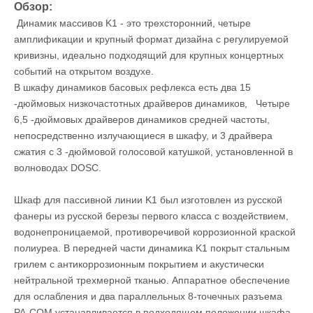
Обзор:
Динамик массивов K1 - это трехсторонний, четыре
амплификации и крупный формат дизайна с регулируемой
кривизны, идеально подходящий для крупных концертных
событий на открытом воздухе.
В шкафу динамиков басовых рефлекса есть два 15
-дюймовых низкочастотных драйверов динамиков, Четыре
6,5 -дюймовых драйверов динамиков средней частоты,
непосредственно излучающиеся в шкафу, и 3 драйвера
сжатия с 3 -дюймовой голосовой катушкой, установленной в
волноводах DOSC.
Шкаф для пассивной линии K1 был изготовлен из русской
фанеры из русской березы первого класса с воздействием,
водонепроницаемой, противоречивой коррозионной краской
полиуреа. В передней части динамика K1 покрыт стальным
грилем с антикоррозионным покрытием и акустически
нейтральной трехмерной тканью. Аппаратное обеспечение
для ослабления и два параллельных 8-точечных разъема
PA-COM устанавливается в подходящем положении шкафа