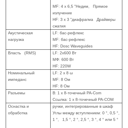
MF: 4 x 6,5 "Недим, Прямое
излучение
HF: 3 x 3 "диафрагма Драйверы
сжатия
Акустическая
LF: бас-рефлекс
нагрузка
MF: бас-рефлекс
HF: Dosc Waveguides
Власть (RMS)
LF: 2x600 Вт
МФ: 600 Вт
HF: 220W
Номинальный
LF: 2 x 8 ω
импеданс
MF: 8 Ом
HF: 8 Ом
Разъемы
В: 1 x 8-точечный PA-Com
Ссылка: 1 x 8-точечный PA-COM
Оснастка и
ручки, интегрированные в шкаф
обработка
Углы между вступлением: 0 °, 0,5 °,
1 °, 1,5 °, 2 °, 2,5 °, 3 °, 4 ° или 5 °