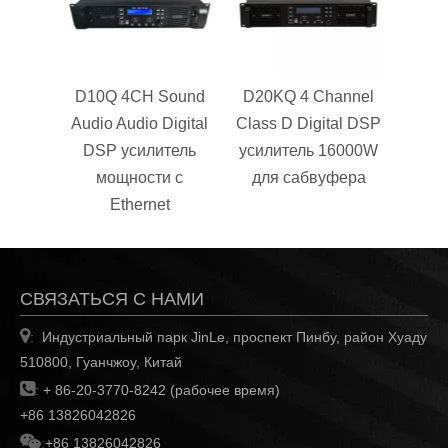
D10Q 4CH Sound
D20KQ 4 Channel
Audio Audio Digital
Class D Digital DSP
DSP усилитель
усилитель 16000W
мощности с
для сабвуфера
Ethernet
СВЯЗАТЬСЯ С НАМИ

Индустриальный парк JinLe, проспект Пинбу, район Хуаду
:
510800, Гуанчжоу, Китай

:
+ 86-20-3770-8242 (рабочее время)
+86 13826042826

:
+86 13826042826