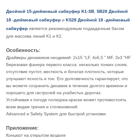
Двойной 15-дюймовый сабвуфер K1-SB
,
SB28 Двойной
18 -дюймовый сабвуфер
и
KS28 Двойной 18 -дюймовый
сабвуфер
является рекомендуемым подзадачным басом
для массива линий K1 и K2.
Особенность:
Драйверы динамиков неодимий: 2x15 "LF, 4x6,5 " MF, 3x3 "HF
Березовая фанера первого класса: несколько тонких слоев,
отсутствие пустот, жесткость и богатая плотность, которые
улучшают ясность и тон. Его долговечность гарантирует, что
вы можете сохранить динамик в течение долгого времени и
хорошего для гастролей на ухабистых дорогах.
Устойчивая к погоде полиуреа-краски может противостоять
всем видам трения и столкновений.
Advanced и Safety System для быстрой установки
Приложение:
Концерт на открытом воздухе