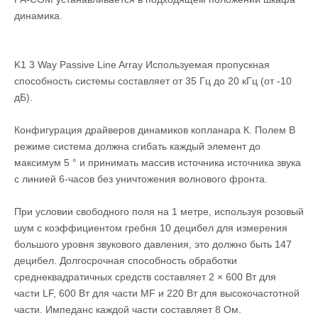
динамика.
K1 3 Way Passive Line Array Используемая пропускная
способность системы составляет от 35 Гц до 20 кГц (от -10
дБ).
Конфигурация драйверов динамиков копланара К. Полем В
режиме система должна сгибать каждый элемент до
максимум 5 ° и принимать массив источника источника звука
с линией 6-часов без уничтожения волнового фронта.
При условии свободного поля на 1 метре, используя розовый
шум с коэффициентом гребня 10 децибел для измерения
большого уровня звукового давления, это должно быть 147
децибел. Долгосрочная способность обработки
среднеквадратичных средств составляет 2 × 600 Вт для
части LF, 600 Вт для части MF и 220 Вт для высокочастотной
части. Импеданс каждой части составляет 8 Ом.