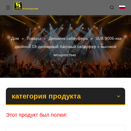
Дом
»
Товары
»
Динамик сабвуфера
»
SUB 9006-как
двойной 18-дюймовый басовый сабвуфер с высокой
мощностью
категория продукта
Этот продукт был полки!