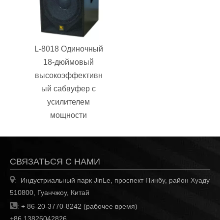
L-8018 Одиночный
18-дюймовый
высокоэффективн
ый сабвуфер с
усилителем
мощности
СВЯЗАТЬСЯ С НАМИ

Индустриальный парк JinLe, проспект Пинбу, район Хуаду
:
510800, Гуанчжоу, Китай

:
+ 86-20-3770-8242 (рабочее время)
+86 13826042826